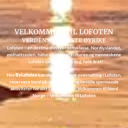
VELKOMMEN TIL LOFOTEN
VERDENS VAKRESTE ØYRIKE
Lofoten – en destinasjon i verdensklasse. Nordlyslandet,
midnattssolen, naturen, maten, kulturen og menneskene
– Lofoten tar pusten fra deg, hele året!
Hos
ByLofoten
kan du enkelt finne overnatting i Lofoten,
reservere bord på restauranter og bestille spennende
aktiviteter for ditt Lofoteventyr. Velkommen til Nord
Norge – Velkommen til Lofoten