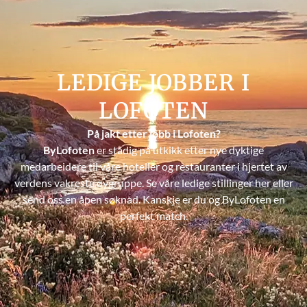
LEDIGE JOBBER I
LOFOTEN
På jakt etter jobb i Lofoten?
ByLofoten
er stadig på utkikk etter nye dyktige
medarbeidere til våre hoteller og restauranter i hjertet av
verdens vakreste øygruppe. Se våre ledige stillinger her eller
send oss en åpen søknad. Kanskje er du og ByLofoten en
perfekt match.